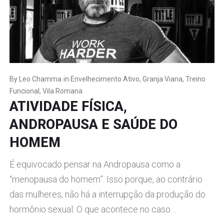
By
Leo Chamma
in
Envelhecimento Ativo
,
Granja Viana
,
Treino
Funcional
,
Vila Romana
ATIVIDADE FÍSICA,
ANDROPAUSA E SAÚDE DO
HOMEM
É equivocado pensar na Andropausa como a
“menopausa do homem”. Isso porque, ao contrário
das mulheres, não há a interrupção da produção do
hormônio sexual. O que acontece no caso…