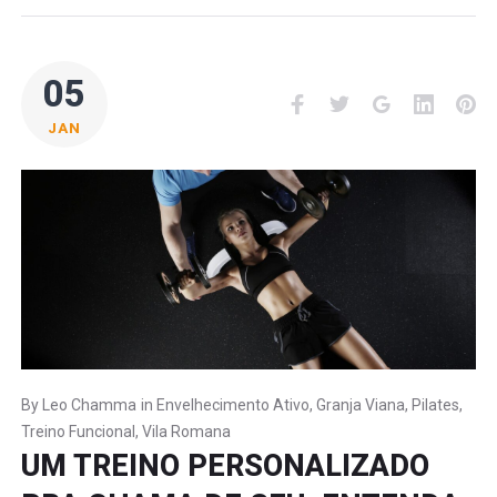
05
Facebook
Twitter
Google+
LinkedI
Pi
JAN
By
Leo Chamma
in
Envelhecimento Ativo
,
Granja Viana
,
Pilates
,
Treino Funcional
,
Vila Romana
UM TREINO PERSONALIZADO