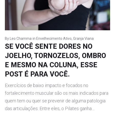
By
Leo Chamma
in
Envelhecimento Ativo
,
Granja Viana
SE VOCÊ SENTE DORES NO
JOELHO, TORNOZELOS, OMBRO
E MESMO NA COLUNA, ESSE
POST É PARA VOCÊ.
Exercícios de baixo impacto e focados no
fortalecimento muscular são os mais indicados para
quem tem ou quer se prevenir de alguma patologia
das articulações. Entre eles, o Pilates ganha…