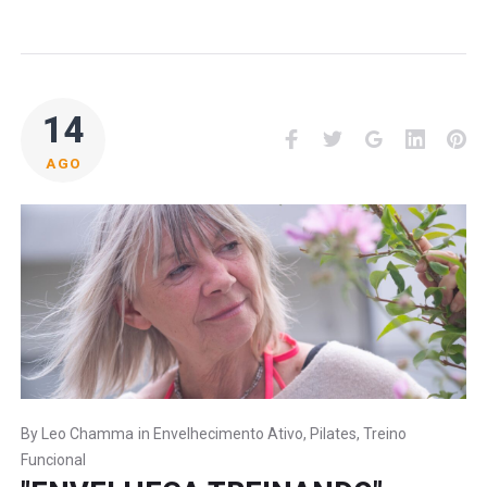
14
Facebook
Twitter
Google+
LinkedI
Pi
AGO
By
Leo Chamma
in
Envelhecimento Ativo
,
Pilates
,
Treino
Funcional