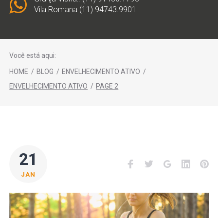
Vila Romana (11) 94743.9901
Você está aqui:
HOME
/
BLOG
/
ENVELHECIMENTO ATIVO
/
ENVELHECIMENTO ATIVO
/
PAGE 2
CATEGORIA:
21
Facebook
Twitter
Google+
LinkedI
Pi
ENVELHECIMENTO
JAN
ATIVO