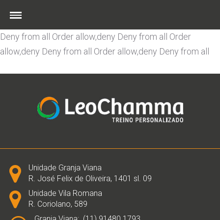
Order allow,deny Deny from all
Order allow,deny Deny
from all
Order allow,deny Deny from all
Order allow,deny
Deny from all
Order allow,deny Deny from all
Order
allow,deny Deny from all
Order allow,deny Deny from all
Skip
to
content
Unidade Granja Viana
R. José Felix de Oliveira, 1401 sl. 09
Unidade Vila Romana
R. Coriolano, 589
Granja Viana:. (11) 91480.1793