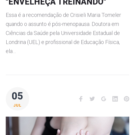
"ENVELHEÇA TREINANDO"
Essa é a recomendação de Crisieli Maria Tomeler
quando o assunto é pós-menopausa. Doutora em
Ciências da Saúde pela Universidade Estadual de
Londrina (UEL) e profissional de Educação Física,
ela…
05
Facebook
Twitter
Google+
LinkedI
Pi
JUL