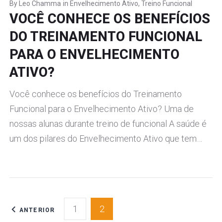
By
Leo Chamma
in
Envelhecimento Ativo
,
Treino Funcional
VOCÊ CONHECE OS BENEFÍCIOS
DO TREINAMENTO FUNCIONAL
PARA O ENVELHECIMENTO
ATIVO?
Você conhece os benefícios do Treinamento
Funcional para o Envelhecimento Ativo? Uma de
nossas alunas durante treino de funcional A saúde é
um dos pilares do Envelhecimento Ativo que tem…
NAVEGAÇÃO
1
2
ANTERIOR