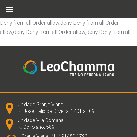
Order allow,deny Deny from all
Order allow,deny Deny
from all
Order allow,deny Deny from all
Order allow,deny
Deny from all
Order allow,deny Deny from all
Order
allow,deny Deny from all
Order allow,deny Deny from all
Skip
to
content
Unidade Granja Viana
R. José Felix de Oliveira, 1401 sl. 09
Unidade Vila Romana
R. Coriolano, 589
Granja Viana:. (11) 91480.1793