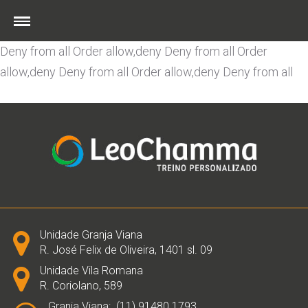
Order allow,deny Deny from all
Order allow,deny Deny
from all
Order allow,deny Deny from all
Order allow,deny
Deny from all
Order allow,deny Deny from all
Order
allow,deny Deny from all
Order allow,deny Deny from all
Skip
to
content
Unidade Granja Viana
R. José Felix de Oliveira, 1401 sl. 09
Unidade Vila Romana
R. Coriolano, 589
Granja Viana:. (11) 91480.1793