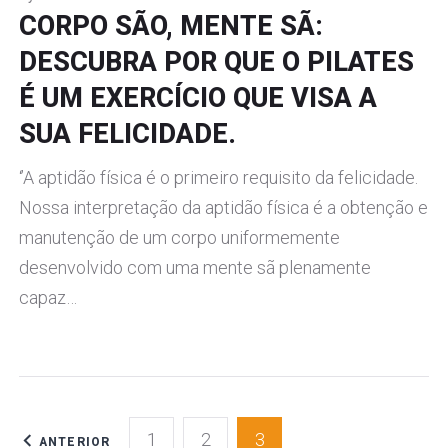
CORPO SÃO, MENTE SÃ:
DESCUBRA POR QUE O PILATES
É UM EXERCÍCIO QUE VISA A
SUA FELICIDADE.
‘’A aptidão física é o primeiro requisito da felicidade.
Nossa interpretação da aptidão física é a obtenção e
manutenção de um corpo uniformemente
desenvolvido com uma mente sã plenamente
capaz…
NAVEGAÇÃO
1
2
3
ANTERIOR