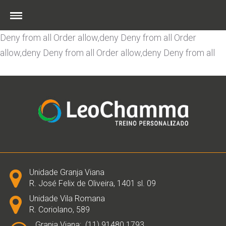
Order allow,deny Deny from all
Order allow,deny Deny
from all
Order allow,deny Deny from all
Order allow,deny
Deny from all
Order allow,deny Deny from all
Order
allow,deny Deny from all
Order allow,deny Deny from all
Skip
to
content
Unidade Granja Viana
R. José Felix de Oliveira, 1401 sl. 09
Unidade Vila Romana
R. Coriolano, 589
Granja Viana:. (11) 91480.1793