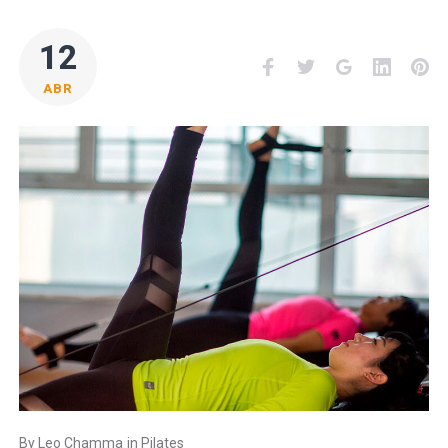
12
Facebook
Twitter
Google+
LinkedI
Pi
ABR
By
Leo Chamma
in
Pilates