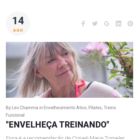
14
Facebook
Twitter
Google+
LinkedI
Pi
AGO
By
Leo Chamma
in
Envelhecimento Ativo
,
Pilates
,
Treino
Funcional
"ENVELHEÇA TREINANDO"
Essa é a recomendação de Crisieli Maria Tomeler