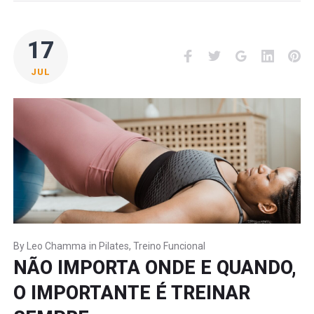
17
Facebook
Twitter
Google+
LinkedI
Pi
JUL
By
Leo Chamma
in
Pilates
,
Treino Funcional
NÃO IMPORTA ONDE E QUANDO,
O IMPORTANTE É TREINAR