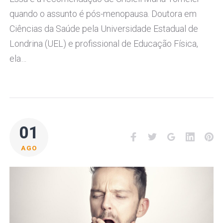
quando o assunto é pós-menopausa. Doutora em
Ciências da Saúde pela Universidade Estadual de
Londrina (UEL) e profissional de Educação Física,
ela…
01
Facebook
Twitter
Google+
LinkedI
Pi
AGO