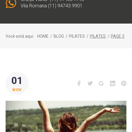
Vila Romana (11) 94743.9901
Você está aqui:
HOME
/
BLOG
/
PILATES
/
PILATES
/
PAGE 3
CATEGORIA:
01
Facebook
Twitter
Google+
LinkedI
Pi
PILATES
NOV