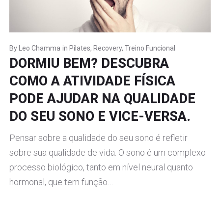
By
Leo Chamma
in
Pilates
,
Recovery
,
Treino Funcional
DORMIU BEM? DESCUBRA
COMO A ATIVIDADE FÍSICA
PODE AJUDAR NA QUALIDADE
DO SEU SONO E VICE-VERSA.
Pensar sobre a qualidade do seu sono é refletir
sobre sua qualidade de vida. O sono é um complexo
processo biológico, tanto em nível neural quanto
hormonal, que tem função…