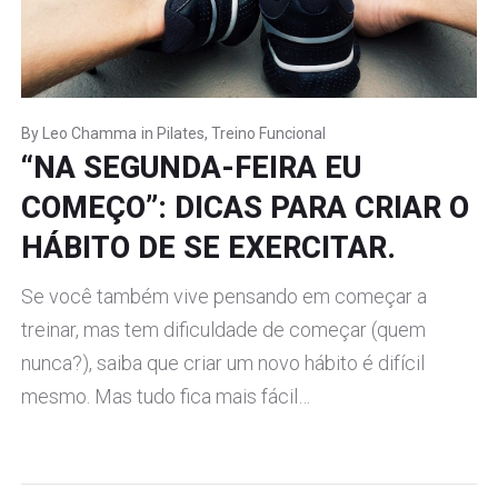
By
Leo Chamma
in
Pilates
,
Treino Funcional
“NA SEGUNDA-FEIRA EU
COMEÇO”: DICAS PARA CRIAR O
HÁBITO DE SE EXERCITAR.
Se você também vive pensando em começar a
treinar, mas tem dificuldade de começar (quem
nunca?), saiba que criar um novo hábito é difícil
mesmo. Mas tudo fica mais fácil…