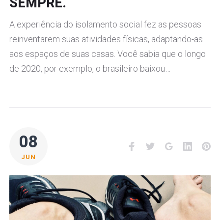
SEMPRE.
A experiência do isolamento social fez as pessoas
reinventarem suas atividades físicas, adaptando-as
aos espaços de suas casas. Você sabia que o longo
de 2020, por exemplo, o brasileiro baixou…
08
Facebook
Twitter
Google+
LinkedI
Pi
JUN